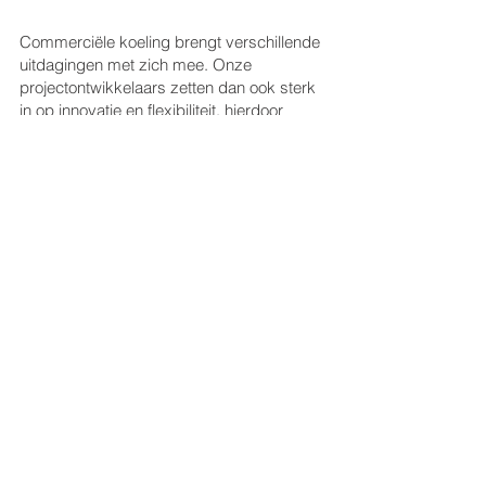
Commerciële koeling brengt verschillende
uitdagingen met zich mee. Onze
projectontwikkelaars zetten dan ook sterk
in op innovatie en flexibiliteit, hierdoor
slagen we er in voor iedere koelinrichting
een bijpassende efficiënte koelcentrale te
kiezen met sterke aandacht voor laag
energieverbruik en geluiddempende
technieken. Het gebruik van de recentste
regelapparatuur zorgt voor een constante
temperatuur in uw koel- of vriescel.
Aangezien we klantentevredenheid hoog
in het vaandel dragen, laten we u nooit in
de kou staan en zijn we 24/7 beschikbaar
voor technische tussenkomsten.
Terug naar overzicht