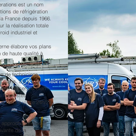
erations est un nom
tions de réfrigération
 la France depuis 1966.
 la réalisation totale
roid industriel et
terne élabore vos plans
n de haute qualité à
tion.
pe de techniciens
 plans. S'il y a un
vous laisserons bien
 frigoristes
s rendre visite 24h/24
 approche flexible et
ovante de la