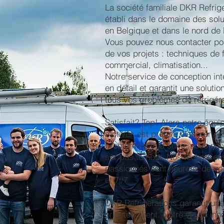
La société familiale DKR Refrig
établi dans le domaine des solu
en Belgique et dans le nord de
Vous pouvez nous contacter pour
de vos projets : techniques de f
commercial, climatisation...
Notre service de conception in
en détail et garantit une solutio
tous vos problèmes de réfrigéra
Satisfait? Top! Alors notre équi
motivés est prête à élaborer vos
problème par la suite, nous ne 
sûr pas tomber. Nos techniciens
passionnés sont heureux de vou
et 7j/7.
DKR Refrigerations garantit une
orientée client. Notre vision inn