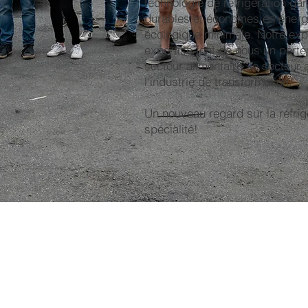
technologie de réfrigération gara
durables et économes en énerg
écologique minimale. Notre exp
expertise font de nous un parten
secteur alimentaire, le secteur 
l'industrie de transformation...
Un nouveau regard sur la réfrig
spécialité!