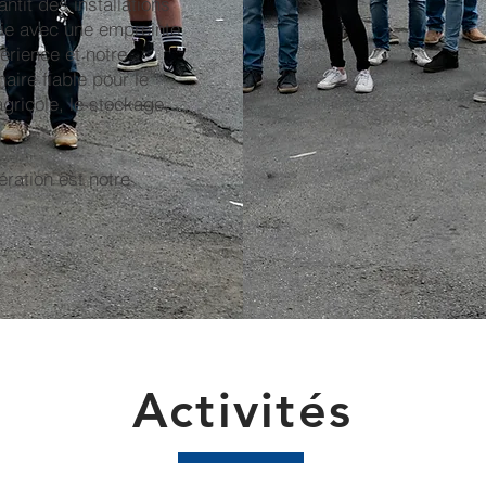
ntit des installations
ie avec une empreinte
érience et notre
aire fiable pour le
agricole, le stockage,
ération est notre
Activités