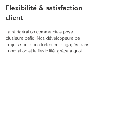
Flexibilité & satisfaction
client
La réfrigération commerciale pose
plusieurs défis. Nos développeurs de
projets sont donc fortement engagés dans
l'innovation et la flexibilité, grâce à quoi
nous réussissons à choisir une installation
de réfrigération efficace appropriée pour
chaque installation de réfrigération, avec
une attention particulière à la faible
consommation d'énergie et aux
techniques d'insonorisation. L'utilisation
des derniers équipements de contrôle
assure une température constante dans
votre chambre froide ou votre congélateur.
Soucieux de la satisfaction de nos clients,
nous ne vous laissons jamais tomber et
sommes disponibles 24h/24 et 7j/7 pour